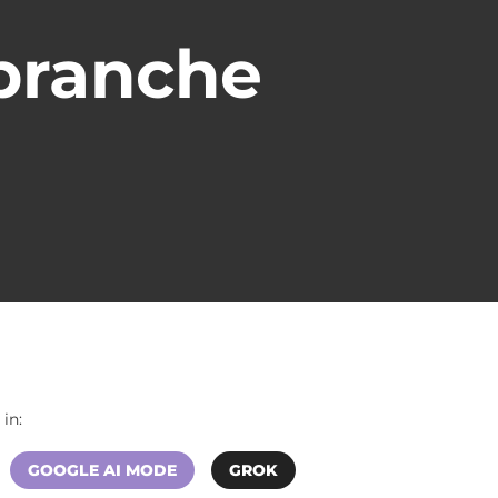
branche
in:
GOOGLE AI MODE
GROK