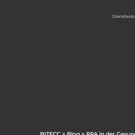
Dienstleis
BITECC
>
Blog
> RPA in der Gesun