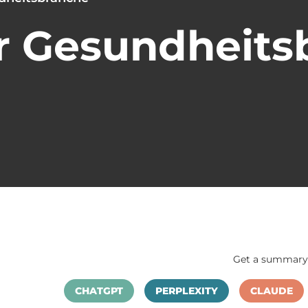
r Gesundheits
Get a summary 
CHATGPT
PERPLEXITY
CLAUDE