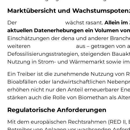
Marktübersicht und Wachstumspotenz
Der
Biomethanmarkt
wächst rasant.
Allein im
aktuellen Datenerhebungen ein Volumen von ü
Einschätzungen der dena und anderer Branc
weiteren
Anstieg bis 2032
aus – getragen von 
Defossilisierungsstrategien, steigenden Bauakt
Nutzung in Strom- und Wärmemarkt sowie im K
Ein Treiber ist die zunehmende Nutzung von R
Bioabfällen oder landwirtschaftlichen Neben
erhöhen nicht nur den Anteil erneuerbarer En
stärken auch die Rolle von Biomethan als Alte
Regulatorische Anforderungen
Mit dem europäischen Rechtsrahmen (RED II,
Betreiber von Anlagen vor wachsenden Anford