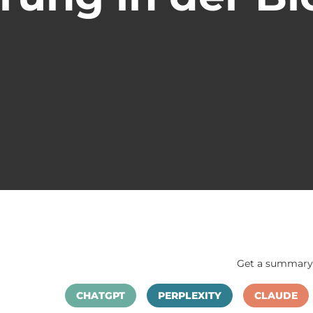
Get a summary 
CHATGPT
PERPLEXITY
CLAUDE