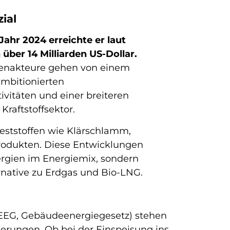
ial
 Jahr 2024 erreichte er laut
ber 14 Milliarden US-Dollar.
henakteure gehen von einem
ambitionierten
ivitäten und einer breiteren
raftstoffsektor.
eststoffen wie Klärschlamm,
produkten. Diese Entwicklungen
ergien im Energiemix, sondern
rnative zu Erdgas und Bio-LNG.
 EEG, Gebäudeenergiegesetz) stehen
erungen. Ob bei der Einspeisung ins