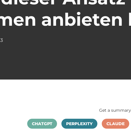
men anbieten
23
Get a summary 
CHATGPT
PERPLEXITY
CLAUDE