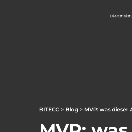
Dienstleis
BITECC
>
Blog
> MVP: was dieser
MVP: was 